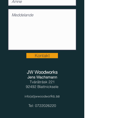
Kontakt
JW Woodworks
Jens Wachsmann
Tväråträsk 221
92492 Blattnicksele
rks.se
info(at)jwwoodwo
Tel:
0722026220